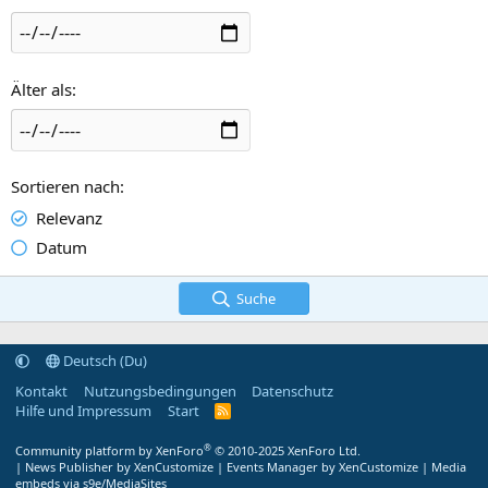
Älter als
Sortieren nach
Relevanz
Datum
Suche
Deutsch (Du)
Kontakt
Nutzungsbedingungen
Datenschutz
Hilfe und Impressum
Start
R
S
S
®
Community platform by XenForo
© 2010-2025 XenForo Ltd.
|
News Publisher by XenCustomize
|
Events Manager by XenCustomize
|
Media
embeds via s9e/MediaSites