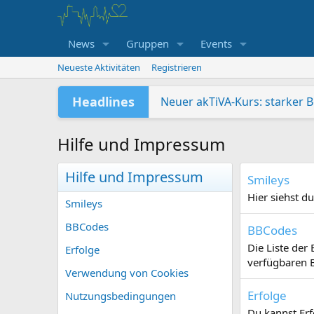
News
Gruppen
Events
Neueste Aktivitäten
Registrieren
Headlines
Neuer akTiVA-Kurs: starker 
Freundschaftwanderung ab
Sommer – Sonne – Sonstiges
Jugendabteilung auf dem Geis
Da hat sich was geändert!
Wir suchen Verstärkung: Bil
Verleihung Pluspunkt Gesun
Hilfe und Impressum
Hilfe und Impressum
Smileys
Hier siehst d
Smileys
BBCodes
BBCodes
Die Liste der
Erfolge
verfügbaren 
Verwendung von Cookies
Erfolge
Nutzungsbedingungen
Du kannst Erf