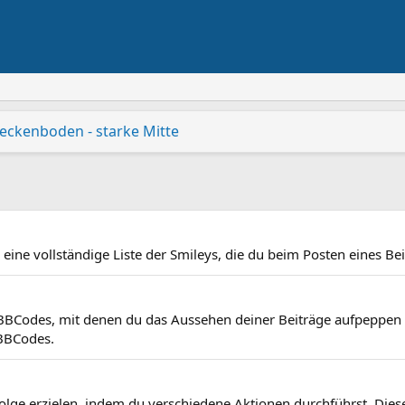
Beckenboden - starke Mitte
gesagt
elstein: Grillen und kühle Cocktails
dungsreferent:in und Leitung der Koordinierungs- und Fach
dheit
Kinderfest in Geislingen 2026
Biotoppflege Rohrachtalwiese, Geislingen
Biotoppflege Galgenbergwiese, Bad Dit
u eine vollständige Liste der Smileys, die du beim Posten eines Be
 BBCodes, mit denen du das Aussehen deiner Beiträge aufpeppen kan
BBCodes.
olge erzielen, indem du verschiedene Aktionen durchführst. Diese 