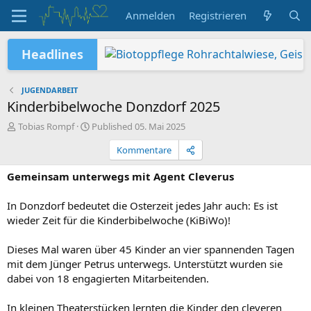
Anmelden
Registrieren
Headlines
Sommer – Sonne – Sonstiges
Neuer akTiVA-Kurs: starker Beckenbod
Jugendabteilung auf dem Geiselstein: G
Da hat sich was geändert!
Wir suchen Verstärkung: Bildungsrefe
Verleihung Pluspunkt Gesundheit
TG-Schwimmabteilung erfolgreich in 
Kinderfes
JUGENDARBEIT
Kinderbibelwoche Donzdorf 2025
A
P
Tobias Rompf
Published
05. Mai 2025
u
u
Kommentare
t
b
o
l
Gemeinsam unterwegs mit Agent Cleverus
r
i
s
h
In Donzdorf bedeutet die Osterzeit jedes Jahr auch: Es ist
e
wieder Zeit für die Kinderbibelwoche (KiBiWo)!
d
Dieses Mal waren über 45 Kinder an vier spannenden Tagen
mit dem Jünger Petrus unterwegs. Unterstützt wurden sie
dabei von 18 engagierten Mitarbeitenden.
In kleinen Theaterstücken lernten die Kinder den cleveren