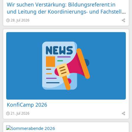
Wir suchen Verstärkung: Bildungsreferent:in
und Leitung der Koordinierungs- und Fachstelle
im Projekt „Demokratie Leben!“ Landkreis
28. Jul 2026
Göppingen 100%
KonfiCamp 2026
21. Jul 2026