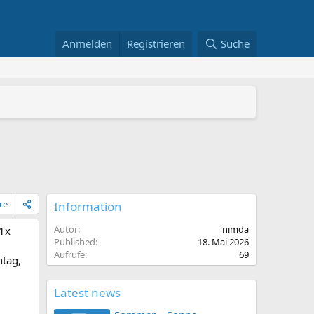
Anmelden
Registrieren
Suche
stelle im Projekt „Demokratie Leben!“ Landkreis Göppinge
zenbach
re
Information
Autor
nimda
 1x
Published
18. Mai 2026
Aufrufe
69
ntag,
Latest news