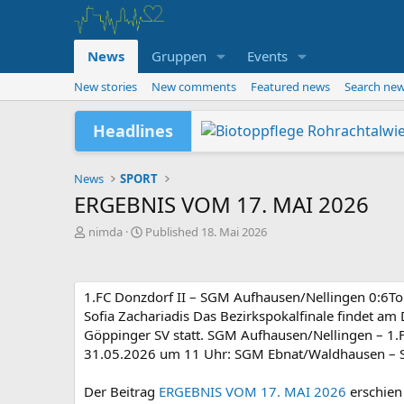
News
Gruppen
Events
New stories
New comments
Featured news
Search ne
Headlines
Sommer – Sonne – Sonstiges
Neuer akTiVA-Kurs: starker 
Jugendabteilung auf dem Geis
Da hat sich was geändert!
Wir suchen Verstärkung: Bil
Verleihung Pluspunkt Gesun
TG-Schwimmabteilung erfolgr
News
SPORT
ERGEBNIS VOM 17. MAI 2026
A
P
nimda
Published
18. Mai 2026
u
u
t
b
o
l
1.FC Donzdorf II – SGM Aufhausen/Nellingen 0:6Tors
r
i
s
Sofia Zachariadis Das Bezirkspokalfinale findet a
h
Göppinger SV statt. SGM Aufhausen/Nellingen – 1
e
31.05.2026 um 11 Uhr: SGM Ebnat/Waldhausen – 
d
Der Beitrag
ERGEBNIS VOM 17. MAI 2026
erschien