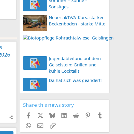
Sommer – Sonne –
Sonstiges
Neuer akTiVA-Kurs: starker
Beckenboden - starke Mitte
B
i
o
 2026
t
Jugendabteilung auf dem
o
Geiselstein: Grillen und
p
kühle Cocktails
p
Da hat sich was geändert!
f
l
e
g
Share this news story
e
R
Facebook
X (Twitter)
Bluesky
LinkedIn
Reddit
Pinterest
Tumblr
o
h
WhatsApp
E-Mail
Link
r