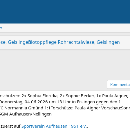
ws
Biotoppflege Rohrachtalwiese, Geislingen
Beckenboden - starke Mitte
elstein: Grillen und kühle Cocktails
dungsreferent:in und Leitung der Koordinierungs- und Fach
dheit
eich in Reutlingen
Kinderfest in Geislingen 2026
Biotoppflege Galgenbergwiese, Bad Dit
Kommenta
chützen: 2x Sophia Floridia, 2x Sophie Becker, 1x Paula Aigner,
m Donnerstag, 04.06.2026 um 13 Uhr in Eislingen gegen den 1.
.FC Normannia Gmünd 1:1Torschütze: Paula Aigner Vorschau:Son
SGM Aufhausen/Nellingen
 zuerst auf
Sportverein Aufhausen 1951 e.V.
.