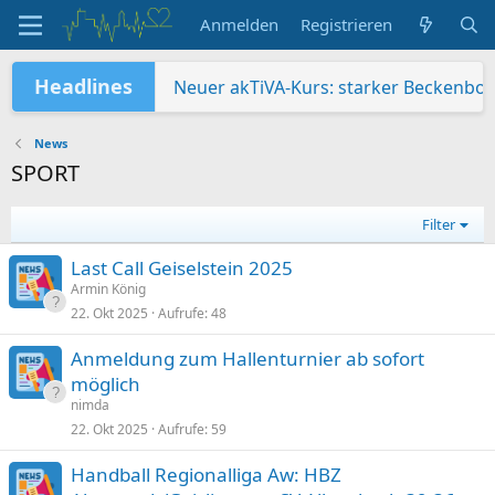
Anmelden
Registrieren
Headlines
Neuer akTiVA-Kurs: starker Beckenbod
Sommer – Sonne – Sonstiges
Jugendabteilung auf dem Geiselstein: G
Da hat sich was geändert!
Wir suchen Verstärkung: Bildungsrefe
Kinderfest in Geislingen 2026
Verleihung Pluspunkt Gesundheit
TG-Schwimmabteilung erfolgreich in 
News
SPORT
Filter
Last Call Geiselstein 2025
Armin König
22. Okt 2025
Aufrufe
48
Anmeldung zum Hallenturnier ab sofort
möglich
nimda
22. Okt 2025
Aufrufe
59
Handball Regionalliga Aw: HBZ