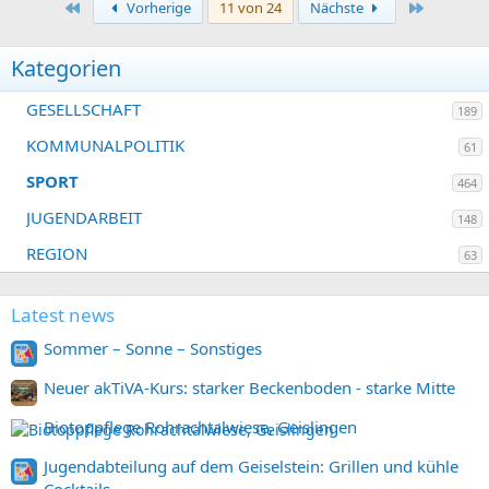
Erste
Letzte
Vorherige
11 von 24
Nächste
Kategorien
GESELLSCHAFT
189
KOMMUNALPOLITIK
61
SPORT
464
JUGENDARBEIT
148
REGION
63
Latest news
Sommer – Sonne – Sonstiges
Neuer akTiVA-Kurs: starker Beckenboden - starke Mitte
Biotoppflege Rohrachtalwiese, Geislingen
Jugendabteilung auf dem Geiselstein: Grillen und kühle