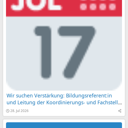
Wir suchen Verstärkung: Bildungsreferent:in
und Leitung der Koordinierungs- und Fachstelle
im Projekt „Demokratie Leben!“ Landkreis
28. Jul 2026
Göppingen 100%