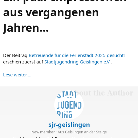
aus vergangenen
Jahren...
Der Beitrag
Betreuende für die Ferienstadt 2025 gesucht!
erschien zuerst auf
Stadtjugendring Geislingen e.V.
.
Lese weiter....
About the Author
sjr-geislingen
New member
·
Aus
Geislingen an der Steige