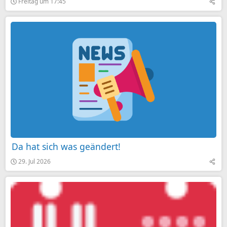
Freitag um 17:45
Da hat sich was geändert!
29. Jul 2026