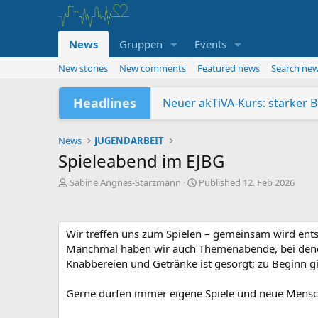
News
Gruppen
Events
New stories
New comments
Featured news
Search ne
Headlines
Neuer akTiVA-Kurs: starker 
Freundschaftwanderung ab
Sommer – Sonne – Sonstiges
Jugendabteilung auf dem Geis
Da hat sich was geändert!
Wir suchen Verstärkung: Bil
Verleihung Pluspunkt Gesun
News
JUGENDARBEIT
Spieleabend im EJBG
A
P
Sabine Angnes-Starzmann
Published
12. Feb 2026
u
u
t
b
o
l
Wir treffen uns zum Spielen – gemeinsam wird entsch
r
i
s
Manchmal haben wir auch Themenabende, bei denen z
h
Knabbereien und Getränke ist gesorgt; zu Beginn gi
e
d
Gerne dürfen immer eigene Spiele und neue Mensc