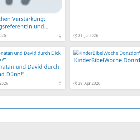
chen Verstärkung:
gsreferent:in und
g der Koordinierungs-
2026
21. Jul 2026
chstelle im Projekt
ratie Leben!“ Landkreis
ngen 100%
KinderBibelWoche Donzd
onatan und David durch
nd Dünn!“
 2026
29. Apr 2026