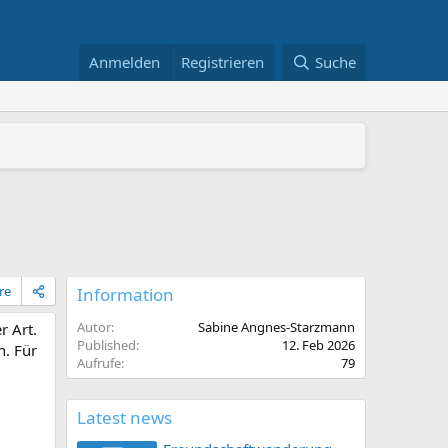
Anmelden
Registrieren
Suche
stelle im Projekt „Demokratie Leben!“ Landkreis Göppinge
zenbach
re
Information
Autor
Sabine Angnes-Starzmann
r Art.
Published
12. Feb 2026
n. Für
Aufrufe
79
Latest news