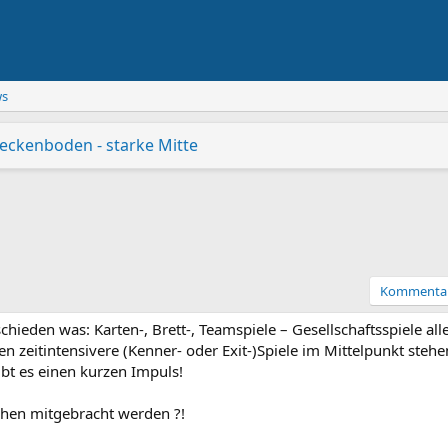
ws
Beckenboden - starke Mitte
gesagt
elstein: Grillen und kühle Cocktails
dungsreferent:in und Leitung der Koordinierungs- und Fach
dheit
Kinderfest in Geislingen 2026
Biotoppflege Rohrachtalwiese, Geislingen
Biotoppflege Galgenbergwiese, Bad Dit
Kommenta
ieden was: Karten-, Brett-, Teamspiele – Gesellschaftsspiele alle
eitintensivere (Kenner- oder Exit-)Spiele im Mittelpunkt stehe
bt es einen kurzen Impuls!
hen mitgebracht werden ?!