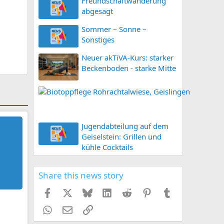
Freundschaftwanderung
abgesagt
Sommer – Sonne –
Sonstiges
Neuer akTiVA-Kurs: starker
Beckenboden - starke Mitte
B
i
o
t
Jugendabteilung auf dem
o
Geiselstein: Grillen und
p
kühle Cocktails
p
f
l
Share this news story
e
Facebook
X (Twitter)
Bluesky
LinkedIn
Reddit
Pinterest
Tumblr
g
e
WhatsApp
E-Mail
Link
R