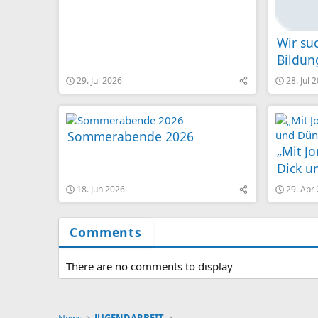
Wir su
Bildun
Leitun
29. Jul 2026
28. Jul 
und Fa
„Demok
Göppi
Sommerabende 2026
„Mit J
Dick u
18. Jun 2026
29. Apr
Comments
There are no comments to display